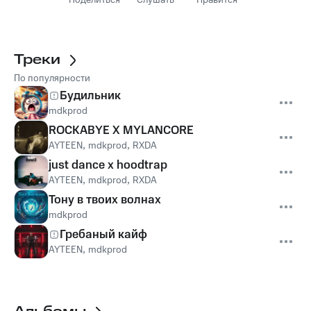
Поделиться
Слушать
Нравится
Треки
По популярности
Будильник
mdkprod
ROCKABYE X MYLANCORE
AYTEEN
,
mdkprod
,
RXDA
just dance x hoodtrap
AYTEEN
,
mdkprod
,
RXDA
Тону в твоих волнах
mdkprod
Гребаный кайф
AYTEEN
,
mdkprod