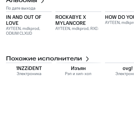
Альбомы
По дате выхода
IN AND OUT OF
ROCKABYE X
HOW DO YO
LOVE
MYLANCORE
AYTEEN
,
mdkpr
AYTEEN
,
mdkprod
,
AYTEEN
,
mdkprod
,
RXDA
ODIUM CLXUD
Похожие исполнители
1NZZiDENT
Изъян
ovg!
Электроника
Рэп и хип-хоп
Электрон