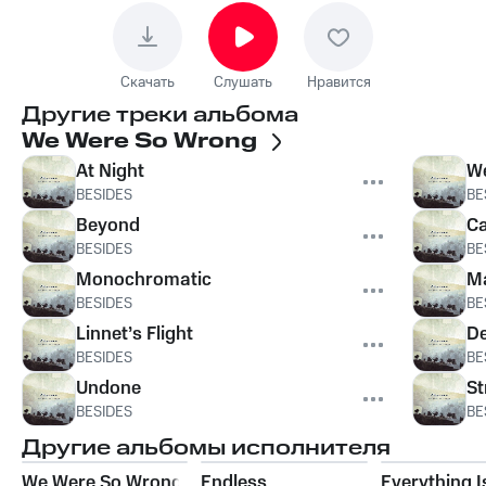
Скачать
Слушать
Нравится
Другие треки альбома
We Were So Wrong
At Night
We
BESIDES
BE
Beyond
C
BESIDES
BE
Monochromatic
Ma
BESIDES
BE
Linnet’s Flight
De
BESIDES
BE
Undone
St
BESIDES
BE
Другие альбомы исполнителя
We Were So Wrong
Endless
Everything I