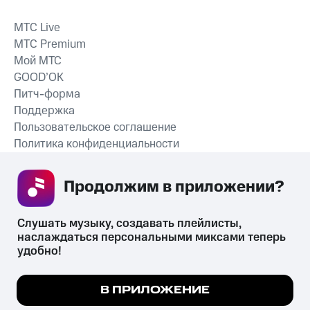
MTС Live
MTС Premium
Мой МТС
GOOD’OK
Питч-форма
Поддержка
Пользовательское соглашение
Политика конфиденциальности
Рекомендательные технологии
Продолжим в приложении? 
СКАЧАТЬ ПРИЛОЖЕНИЕ
Слушать музыку, создавать плейлисты, 
наслаждаться персональными миксами теперь 
удобно!
Незаконное потребление наркотических средств,
психотропных веществ, их аналогов причиняет вред здоровью,
Мы используем куки, чтобы на сайте все
В ПРИЛОЖЕНИЕ
их незаконный оборот запрещён и влечёт установленную
работало.
Подробнее
законодательством ответственность.