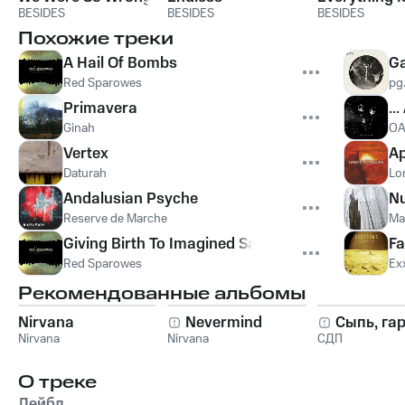
BESIDES
BESIDES
BESIDES
Похожие треки
A Hail Of Bombs
Ga
Red Sparowes
pg.
Primavera
..
Ginah
OA
Vertex
Ap
Daturah
Lo
Andalusian Psyche
Nu
Reserve de Marche
Ma
Giving Birth To Imagined Saviors
Fa
Red Sparowes
Ex
Рекомендованные альбомы
Nirvana
Nevermind
Сыпь, га
Nirvana
Nirvana
СДП
О треке
Лейбл