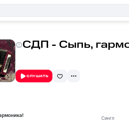
СДП - Сыпь, гарм
СЛУШАТЬ
гармоника!
Сингл