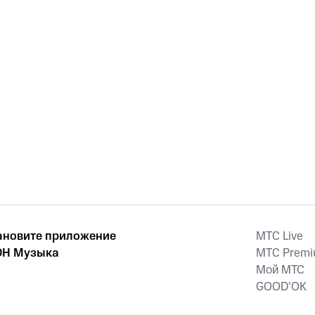
ановите приложение
MTС Live
Н Музыка
MTС Prem
Мой МТС
GOOD’OK