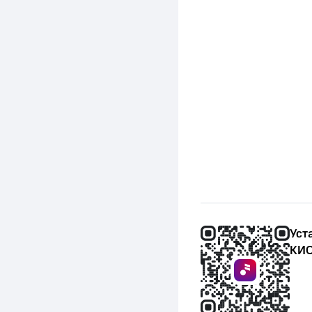
Уст
КИО