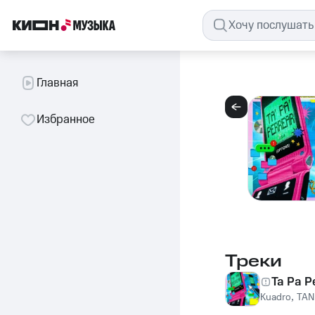
Главная
Избранное
Треки
Ta Pa P
Kuadro
,
TA