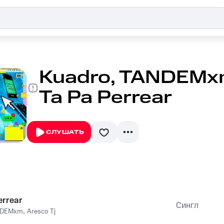
Kuadro, TANDEMxm,
Ta Pa Perrear
СЛУШАТЬ
errear
Сингл
NDEMxm
,
Aresco Tj