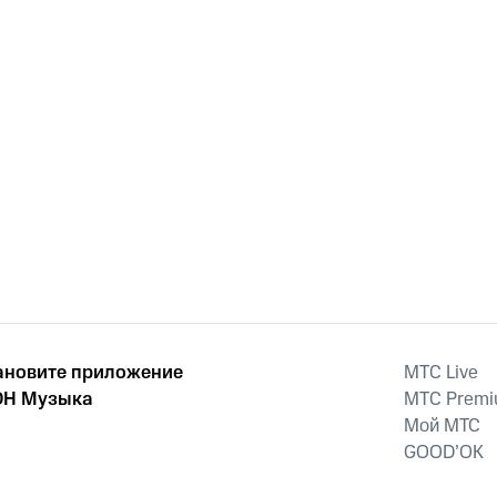
ановите приложение
MTС Live
Н Музыка
MTС Prem
Мой МТС
GOOD’OK