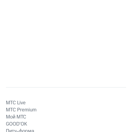
MTС Live
MTС Premium
Мой МТС
GOOD’OK
Питч-форма