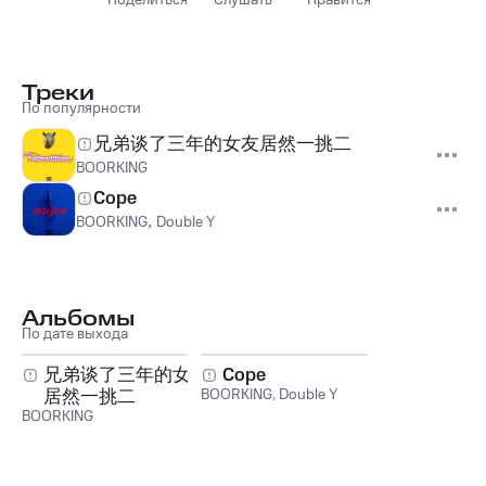
Поделиться
Слушать
Нравится
Треки
По популярности
兄弟谈了三年的女友居然一挑二
BOORKING
Cope
BOORKING
,
Double Y
Альбомы
По дате выхода
兄弟谈了三年的女友
Cope
居然一挑二
BOORKING
,
Double Y
BOORKING