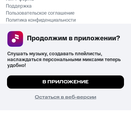
Поддержка
Пользовательское соглашение
Политика конфиденциальности
Рекомендательные технологии
Продолжим в приложении? 
СКАЧАТЬ ПРИЛОЖЕНИЕ
Слушать музыку, создавать плейлисты, 
наслаждаться персональными миксами теперь 
удобно!
Незаконное потребление наркотических средств,
психотропных веществ, их аналогов причиняет вред здоровью,
Мы используем куки, чтобы на сайте все
В ПРИЛОЖЕНИЕ
их незаконный оборот запрещён и влечёт установленную
работало.
Подробнее
законодательством ответственность.
© 2026 ООО «КИОН».
ПОНЯТНО
Остаться в веб-версии
Все права защищены
18+
Главная
В приложение
Избранное