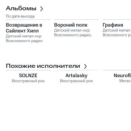
Альбомы
По дате выхода
Возвращение в
Вороний полк
Графиня
Сайлент Хилл
Детский метал-хор
Детский метал
Всесоюзного радио
,
Всесоюзного р
Детский метал-хор
Radiacia
Всесоюзного радио
Похожие исполнители
SOLNZE
Artalasky
Neurofi
Иностранный рок
Иностранный рок
Метал