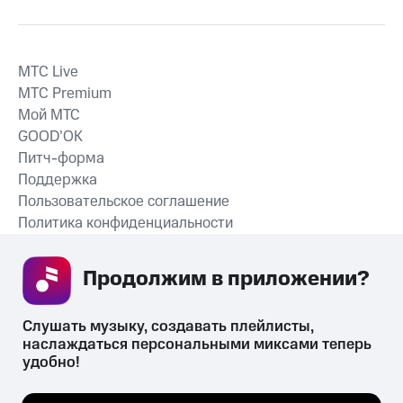
MTС Live
MTС Premium
Мой МТС
GOOD’OK
Питч-форма
Поддержка
Пользовательское соглашение
Политика конфиденциальности
Рекомендательные технологии
Продолжим в приложении? 
СКАЧАТЬ ПРИЛОЖЕНИЕ
Слушать музыку, создавать плейлисты, 
наслаждаться персональными миксами теперь 
удобно!
Незаконное потребление наркотических средств,
психотропных веществ, их аналогов причиняет вред здоровью,