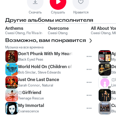
Скачать
Слушать
Нравится
Другие альбомы исполнителя
Anthems
Overcome
All About Yo
Cwesi Oteng
,
Flo’Riva Inc
Cwesi Oteng
Cwesi Oteng
,
MO
Возможно, вам понравится
Музыка на все времена
Don't Phunk With My Heart
Ap
Black Eyed Peas
My
World Hold On (Children of the Sky)
De
Bob Sinclar
,
Steve Edwards
St
Just One Last Dance
Sarah Connor
,
Natural
Lim
Girlfriend
St
Teenage Rescue
Su
My Immortal
Cu
Evanescence
Bl