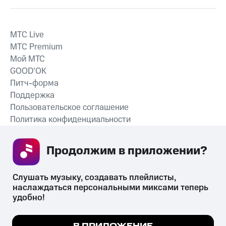
MTС Live
MTС Premium
Мой МТС
GOOD’OK
Питч-форма
Поддержка
Пользовательское соглашение
Политика конфиденциальности
Рекомендательные технологии
Продолжим в приложении? 
СКАЧАТЬ ПРИЛОЖЕНИЕ
Слушать музыку, создавать плейлисты, 
наслаждаться персональными миксами теперь 
удобно!
Незаконное потребление наркотических средств,
психотропных веществ, их аналогов причиняет вред здоровью,
Мы используем куки, чтобы на сайте все
В ПРИЛОЖЕНИЕ