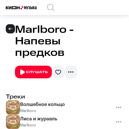
Marlboro -
Напевы
предков
СЛУШАТЬ
Треки
Волшебное кольцо
Marlboro
Лиса и журавль
Marlboro