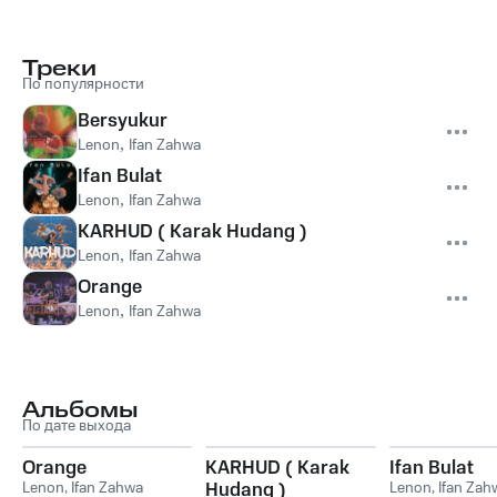
Треки
По популярности
Bersyukur
Lenon
,
Ifan Zahwa
Ifan Bulat
Lenon
,
Ifan Zahwa
KARHUD ( Karak Hudang )
Lenon
,
Ifan Zahwa
Orange
Lenon
,
Ifan Zahwa
Альбомы
По дате выхода
Orange
KARHUD ( Karak
Ifan Bulat
Lenon
,
Ifan Zahwa
Hudang )
Lenon
,
Ifan Zah