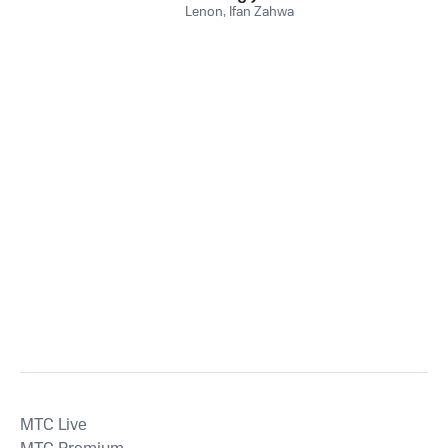
Lenon
,
Ifan Zahwa
MTС Live