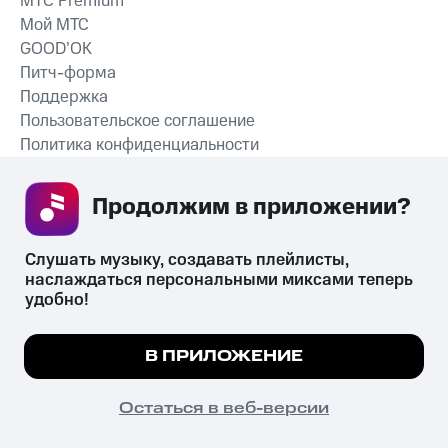
MTС Premium
Мой МТС
GOOD’OK
Питч-форма
Поддержка
Пользовательское соглашение
Политика конфиденциальности
Рекомендательные технологии
Продолжим в приложении? 
СКАЧАТЬ ПРИЛОЖЕНИЕ
Слушать музыку, создавать плейлисты, 
наслаждаться персональными миксами теперь 
удобно!
Незаконное потребление наркотических средств,
психотропных веществ, их аналогов причиняет вред здоровью,
Мы используем куки, чтобы на сайте все
В ПРИЛОЖЕНИЕ
их незаконный оборот запрещён и влечёт установленную
работало.
Подробнее
законодательством ответственность.
© 2026 ООО «КИОН».
ПОНЯТНО
Остаться в веб-версии
Все права защищены
18+
Главная
В приложение
Избранное