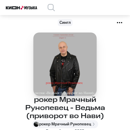
Сингл
рокер Мрачный
Рунопевец - Ведьма
(приворот во Нави)
рокер Мрачный Рунопевец