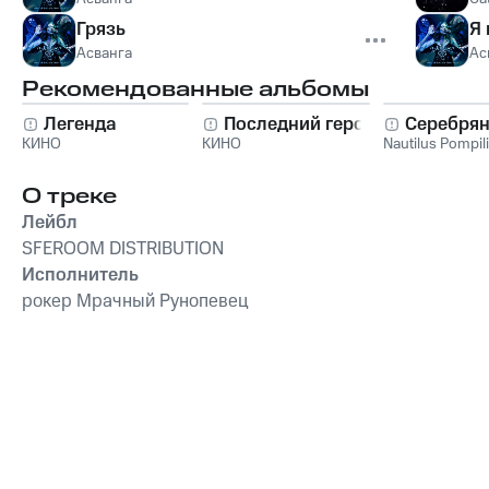
Грязь
Я 
Асванга
Ас
Рекомендованные альбомы
Легенда
Последний герой
Серебрян
КИНО
КИНО
Nautilus Pompil
О треке
Лейбл
SFEROOM DISTRIBUTION
Исполнитель
рокер Мрачный Рунопевец