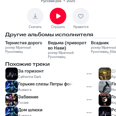
Русский рок
2025
Скачать
Слушать
Нравится
Другие альбомы исполнителя
Тернистая дорога
Ведьма (приворот
Всадник
рокер Мрачный
во Нави)
рокер Мрачны
Рунопевец
Рунопевец
,
Kit
рокер Мрачный
ТОТ САМЫЙ В
Рунопевец
Похожие треки
За горизонт
Catherine Dark
Ар
Горькие слезы Петры фон Кант
Fi
Асванга
Hv
Забвение
Г
Forzee
Ко
Дом шлюхи
Р
Асванга
Ca