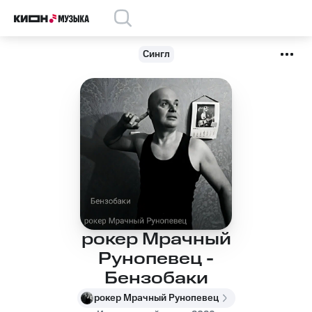
Сингл
рокер Мрачный
Рунопевец -
Бензобаки
рокер Мрачный Рунопевец