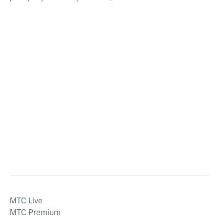
MTС Live
MTС Premium