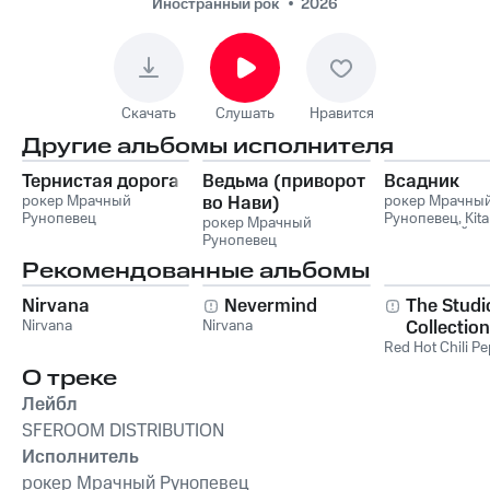
Иностранный рок
2026
Скачать
Слушать
Нравится
Другие альбомы исполнителя
Тернистая дорога
Ведьма (приворот
Всадник
рокер Мрачный
во Нави)
рокер Мрачны
Рунопевец
Рунопевец
,
Kit
рокер Мрачный
ТОТ САМЫЙ В
Рунопевец
Рекомендованные альбомы
Nirvana
Nevermind
The Studi
Nirvana
Nirvana
Collection
Red Hot Chili P
О треке
Лейбл
SFEROOM DISTRIBUTION
Исполнитель
рокер Мрачный Рунопевец