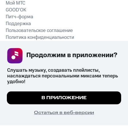
Мой МТС
GOOD’OK
Питч-форма
Поддержка
Пользовательское соглашение
Политика конфиденциальности
Рекомендательные технологии
Продолжим в приложении? 
СКАЧАТЬ ПРИЛОЖЕНИЕ
Слушать музыку, создавать плейлисты, 
наслаждаться персональными миксами теперь 
удобно!
Незаконное потребление наркотических средств,
психотропных веществ, их аналогов причиняет вред здоровью,
Мы используем куки, чтобы на сайте все
В ПРИЛОЖЕНИЕ
их незаконный оборот запрещён и влечёт установленную
работало.
Подробнее
законодательством ответственность.
© 2026 ООО «КИОН».
ПОНЯТНО
Остаться в веб-версии
Все права защищены
18+
Главная
В приложение
Избранное