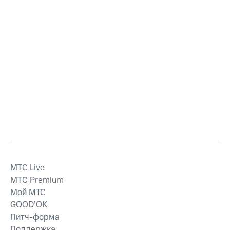
MTС Live
MTС Premium
Мой МТС
GOOD’OK
Питч-форма
Поддержка