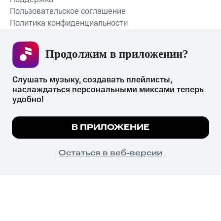
Пользовательское соглашение
Политика конфиденциальности
Рекомендательные технологии
Продолжим в приложении? 
СКАЧАТЬ ПРИЛОЖЕНИЕ
Слушать музыку, создавать плейлисты, 
наслаждаться персональными миксами теперь 
удобно!
Незаконное потребление наркотических средств,
психотропных веществ, их аналогов причиняет вред здоровью,
Мы используем куки, чтобы на сайте все
В ПРИЛОЖЕНИЕ
их незаконный оборот запрещён и влечёт установленную
работало.
Подробнее
законодательством ответственность.
© 2026 ООО «КИОН».
ПОНЯТНО
Остаться в веб-версии
Все права защищены
18+
Главная
В приложение
Избранное