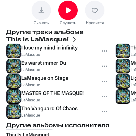
Скачать
Слушать
Нравится
Другие треки альбома
This Is LaMasque!
I lose my mind in infinity
Th
LaMasque
La
Es warst immer Du
Ma
LaMasque
La
LaMasque on Stage
Li
LaMasque
La
MASTER OF THE MASQUE!
M
LaMasque
La
The Vanguard Of Chaos
LaMasque
Другие альбомы исполнителя
This Is LaMasque!