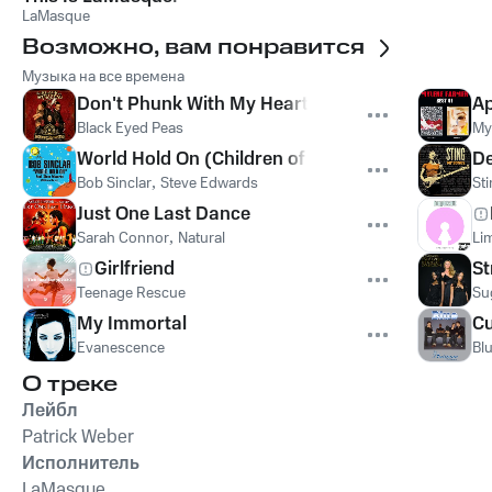
LaMasque
Возможно, вам понравится
Музыка на все времена
Don't Phunk With My Heart
Ap
Black Eyed Peas
My
World Hold On (Children of the Sky)
De
Bob Sinclar
,
Steve Edwards
St
Just One Last Dance
Sarah Connor
,
Natural
Lim
Girlfriend
St
Teenage Rescue
Su
My Immortal
Cu
Evanescence
Bl
О треке
Лейбл
Patrick Weber
Исполнитель
LaMasque