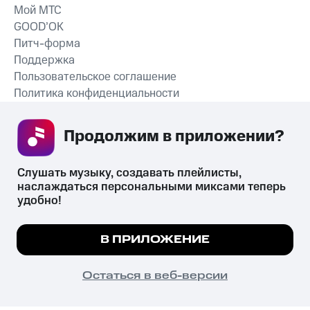
Мой МТС
GOOD’OK
Питч-форма
Поддержка
Пользовательское соглашение
Политика конфиденциальности
Рекомендательные технологии
Продолжим в приложении? 
СКАЧАТЬ ПРИЛОЖЕНИЕ
Слушать музыку, создавать плейлисты, 
наслаждаться персональными миксами теперь 
удобно!
Незаконное потребление наркотических средств,
психотропных веществ, их аналогов причиняет вред здоровью,
Мы используем куки, чтобы на сайте все
В ПРИЛОЖЕНИЕ
их незаконный оборот запрещён и влечёт установленную
работало.
Подробнее
законодательством ответственность.
© 2026 ООО «КИОН».
ПОНЯТНО
Остаться в веб-версии
Все права защищены
18+
Главная
В приложение
Избранное