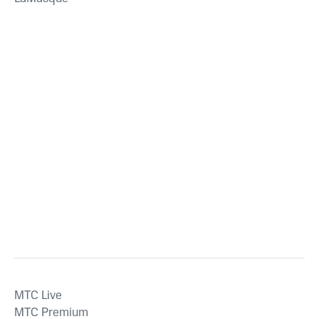
MTС Live
MTС Premium