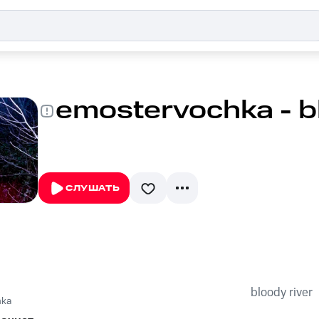
emostervochka - bl
СЛУШАТЬ
bloody river
hka