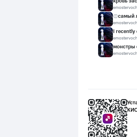
кровь за
emostervoc
самый 
emostervoc
I recently
emostervoc
монстры 
emostervoc
Уст
КИО