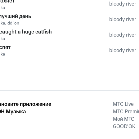
сохнет
bloody river
hka
лучший день
bloody river
hka
,
ddlion
 caught a huge catfish
bloody river
hka
спят
bloody river
hka
ановите приложение
MTС Live
Н Музыка
MTС Prem
Мой МТС
GOOD’OK