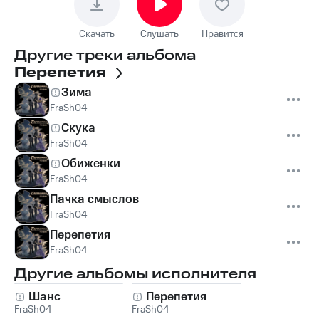
Скачать
Слушать
Нравится
Другие треки альбома
Перепетия
Зима
FraSh04
Скука
FraSh04
Обиженки
FraSh04
Пачка смыслов
FraSh04
Перепетия
FraSh04
Другие альбомы исполнителя
Шанс
Перепетия
FraSh04
FraSh04