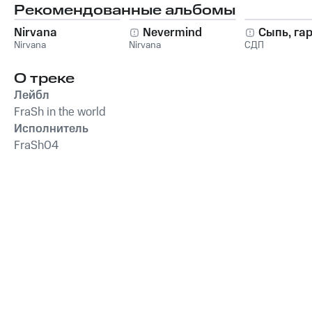
Рекомендованные альбомы
Nirvana
Nevermind
Сыпь, га
Nirvana
Nirvana
СДП
О треке
Лейбл
FraSh in the world
Исполнитель
FraSh04