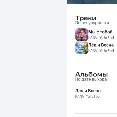
Треки
По популярности
Мы с тобой
KANV
,
Yulia Feel
Лёд и Весна
KANV
,
Yulia Feel
Альбомы
По дате выхода
Лёд и Весна
KANV
,
Yulia Feel