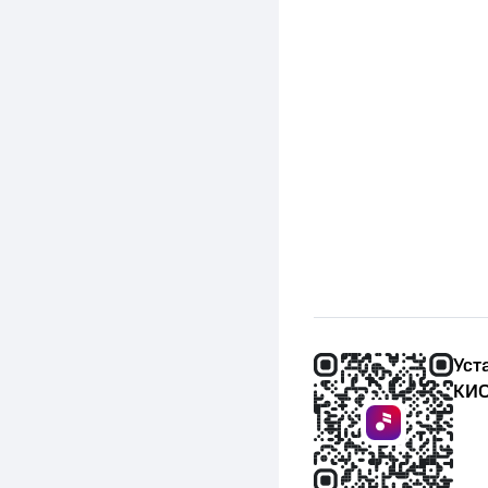
Уст
КИО