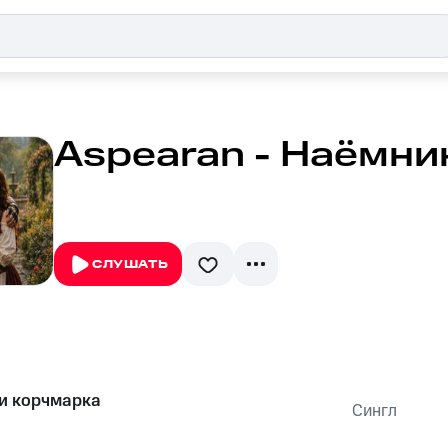
Aspearan - Наёмни
СЛУШАТЬ
и корчмарка
Сингл