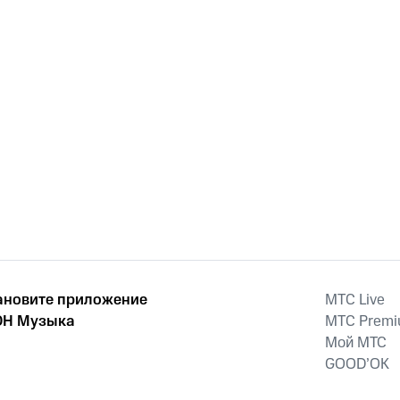
ановите приложение
MTС Live
Н Музыка
MTС Prem
Мой МТС
GOOD’OK