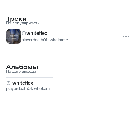
Треки
По популярности
whiteflex
playerdeath01
,
whokame
Альбомы
По дате выхода
whiteflex
playerdeath01
,
whokame