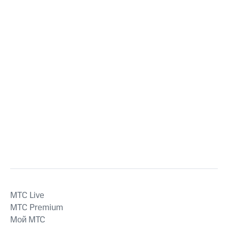
MTС Live
MTС Premium
Мой МТС