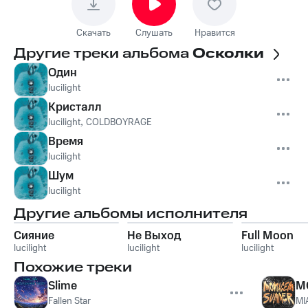
Скачать
Слушать
Нравится
Другие треки альбома
Осколки
Один
lucilight
Кристалл
lucilight
,
COLDBOYRAGE
Время
lucilight
Шум
lucilight
Другие альбомы исполнителя
Сияние
Не Выход
Full Moon
lucilight
lucilight
lucilight
Похожие треки
Slime
M
Fallen Star
MI