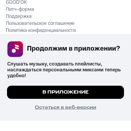
GOOD’OK
Питч-форма
Поддержка
Пользовательское соглашение
Политика конфиденциальности
Рекомендательные технологии
Продолжим в приложении? 
СКАЧАТЬ ПРИЛОЖЕНИЕ
Слушать музыку, создавать плейлисты, 
наслаждаться персональными миксами теперь 
удобно!
Незаконное потребление наркотических средств,
психотропных веществ, их аналогов причиняет вред здоровью,
Мы используем куки, чтобы на сайте все
В ПРИЛОЖЕНИЕ
их незаконный оборот запрещён и влечёт установленную
работало.
Подробнее
законодательством ответственность.
© 2026 ООО «КИОН».
ПОНЯТНО
Остаться в веб-версии
Все права защищены
18+
Главная
В приложение
Избранное