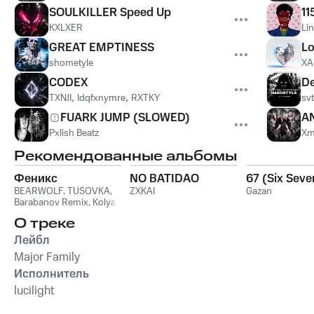
SOULKILLER Speed Up
11
KXLXER
Lin
GREAT EMPTINESS
L
shometyle
XA
CODEX
D
TXNJI
,
Idqfxnymre
,
RXTKY
sv
FUARK JUMP (SLOWED)
A
Pxlish Beatz
Xm
Рекомендованные альбомы
Феникс
NO BATIDAO
67 (Six Seve
BEARWOLF
,
TUSOVKA
,
ZXKAI
Gazan
Barabanov Remix
,
Kolya
Funk
,
WXREAD
,
Emio
О треке
Лейбл
Major Family
Исполнитель
lucilight