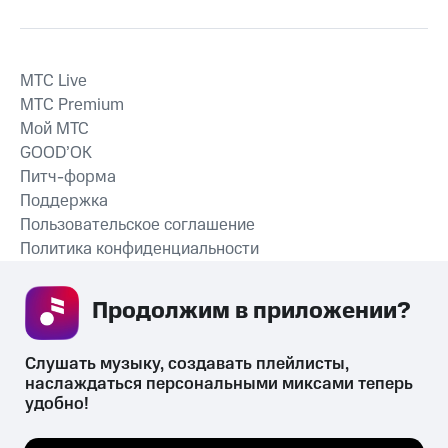
MTС Live
MTС Premium
Мой МТС
GOOD’OK
Питч-форма
Поддержка
Пользовательское соглашение
Политика конфиденциальности
Рекомендательные технологии
Продолжим в приложении? 
СКАЧАТЬ ПРИЛОЖЕНИЕ
Слушать музыку, создавать плейлисты, 
наслаждаться персональными миксами теперь 
удобно!
Незаконное потребление наркотических средств,
психотропных веществ, их аналогов причиняет вред здоровью,