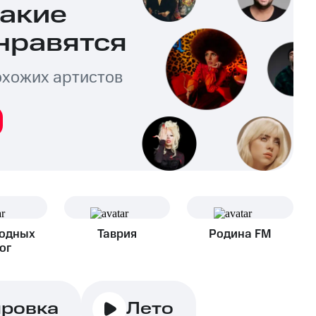
какие
нравятся
охожих артистов
Родных
Таврия
Родина FM
ог
ировка
Лето