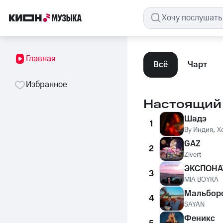
Главная
Всё
Чарт
Избранное
Настоящий
Шадэ
1
By Индия
,
X
GAZ
2
Zivert
ЭКСПОНА
3
MIA BOYKA
Мальбор
4
SAYAN
Феникс