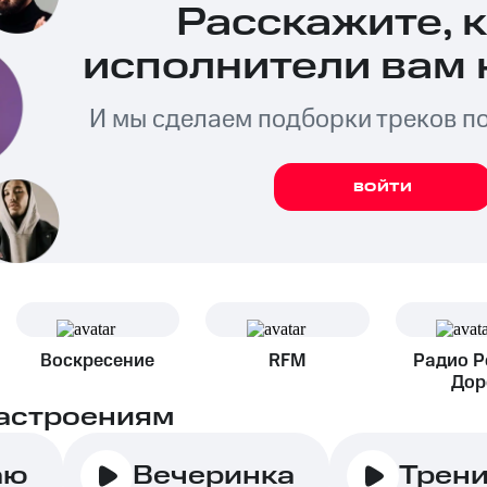
Расскажите, 
исполнители вам 
И мы сделаем подборки треков п
ВОЙТИ
Воскресение
RFM
Радио 
Дор
астроениям
аю
Вечеринка
Трен