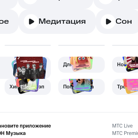
ое
Медитация
Сон
Для детей
Новая м
Хип-хоп и рэп
Поп-музыка
Трениро
ановите приложение
MTС Live
Н Музыка
MTС Prem