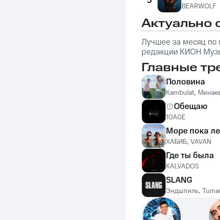
5
BEARWOLF
Актуально 
Лучшее за месяц по
редакции КИОН Музы
обложке: Marselle
Главные тр
Половина
Kambulat
,
Минае
Обещаю
10AGE
Море пока ле
ХАБИБ
,
VAVAN
Где ты была
KALVADOS
SLANG
Эндшпиль
,
Tuma