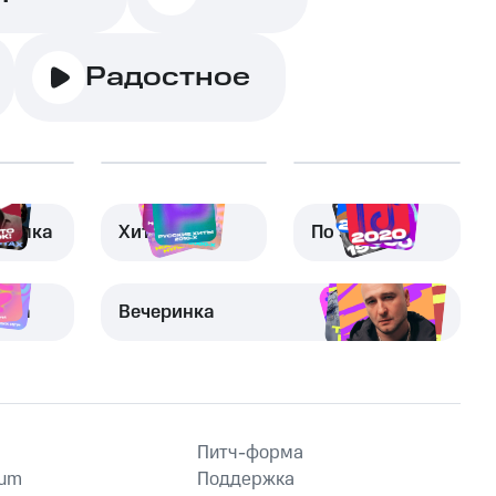
Радостное
узыка
Хиты
По эпохам
вка
Вечеринка
Питч-форма
ium
Поддержка