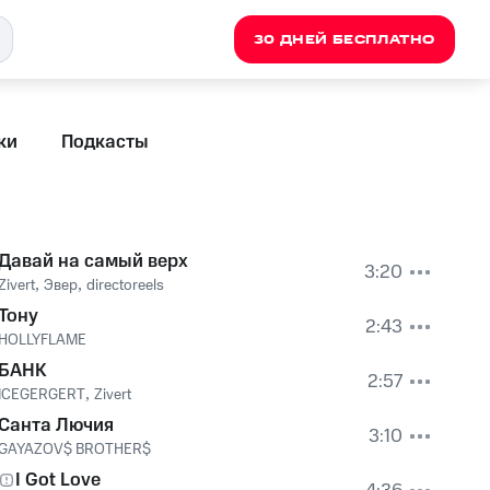
30 ДНЕЙ БЕСПЛАТНО
ки
Подкасты
Давай на самый верх
3:20
Zivert
,
Эвер
,
directoreels
Тону
2:43
HOLLYFLAME
БАНК
2:57
ICEGERGERT
,
Zivert
Санта Лючия
3:10
GAYAZOV$ BROTHER$
I Got Love