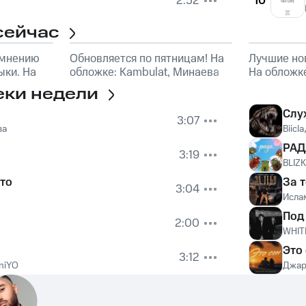
2:52
10
сейчас
 мнению
Обновляется по пятницам! На
Лучшие но
ки. На
обложке: Kambulat, Минаева
На обложк
еки недели
Слу
3:07
ва
Biicla
РАД
3:19
BLIZ
то
За 
3:04
Исла
Под
2:00
WHIT
Это
3:12
niYO
Джар