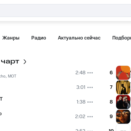
Жанры
Радио
Актуально сейчас
Подбор
 чарт
2:48
6
cho
,
MOT
3:01
7
Т
1:38
8
о
2:02
9