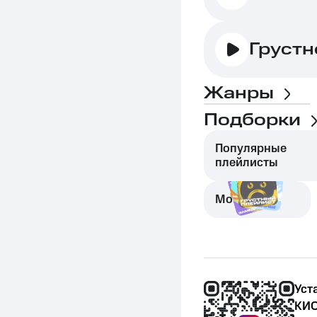
Грустн
Жанры
Подборки
Популярные
плейлисты
Моменты
Уст
КИО