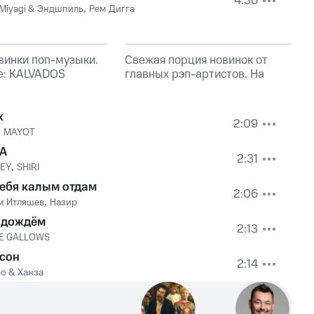
4:36
Miyagi & Эндшпиль
,
Рем Дигга
винки поп-музыки.
Свежая порция новинок от
е: KALVADOS
главных рэп-артистов. На
обложке: Эндшпиль, TumaniYO
х
2:09
,
MAYOT
А
2:31
KEY
,
SHIRI
тебя калым отдам
2:06
м Итляшев
,
Назир
 дождём
2:13
E GALLOWS
 сон
2:14
о & Ханза