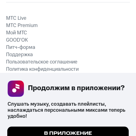
MTС Live
MTС Premium
Мой МТС
GOOD’OK
Питч-форма
Поддержка
Пользовательское соглашение
Политика конфиденциальности
Рекомендательные технологии
Продолжим в приложении? 
СКАЧАТЬ ПРИЛОЖЕНИЕ
Слушать музыку, создавать плейлисты, 
наслаждаться персональными миксами теперь 
удобно!
Незаконное потребление наркотических средств,
психотропных веществ, их аналогов причиняет вред здоровью,
Мы используем куки, чтобы на сайте все
В ПРИЛОЖЕНИЕ
их незаконный оборот запрещён и влечёт установленную