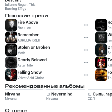
Descent
Julianne Regan
,
This
Burning Effigy
Похожие треки
Fire Above
Ro
Fire + Ice
Re
Remember
Wi
AURELIA KREIT
Ja
Stolen or Broken
D
Moth
Bor
Dearly Beloved
Tw
Astari Nite
Kil
Falling Snow
Fo
Velvet Acid Christ
Th
Рекомендованные альбомы
Nirvana
Nevermind
Сыпь, га
Nirvana
Nirvana
СДП
О треке