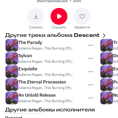
Иностранный рок
2010
Скачать
Слушать
Нравится
Другие треки альбома
Descent
The Parody
Tr
Julianne Regan
,
This Burning Effigy
Ju
Sylvan
D
Julianne Regan
,
This Burning Effigy
Ju
Exquisite
Ex
Julianne Regan
,
This Burning Effigy
Ju
The Eternal Procession
P
Julianne Regan
,
This Burning Effigy
Ju
An Untold Release
No
Julianne Regan
,
This Burning Effigy
Ju
Другие альбомы исполнителя