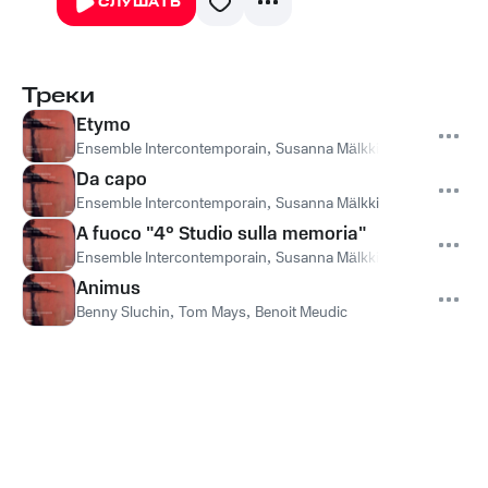
СЛУШАТЬ
Треки
Etymo
Ensemble Intercontemporain
,
Susanna Mälkki
,
Barbara Hanni
Da capo
Ensemble Intercontemporain
,
Susanna Mälkki
A fuoco "4° Studio sulla memoria"
Ensemble Intercontemporain
,
Susanna Mälkki
,
Pablo Márquez
Animus
Benny Sluchin
,
Tom Mays
,
Benoit Meudic