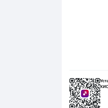
Уст
КИО