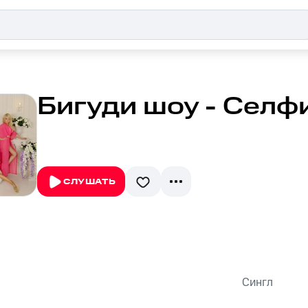
Бигуди шоу - Селф
СЛУШАТЬ
Сингл