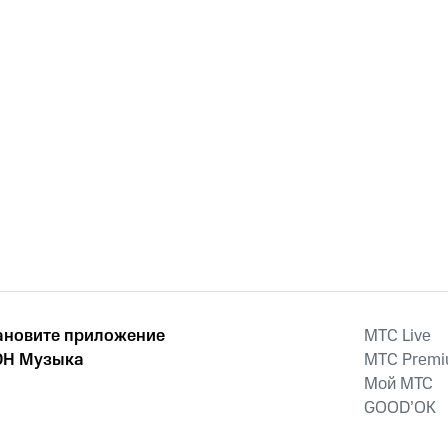
ановите приложение
MTС Live
Н Музыка
MTС Prem
Мой МТС
GOOD’OK