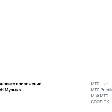
ановите приложение
MTС Live
Н Музыка
MTС Prem
Мой МТС
GOOD’OK