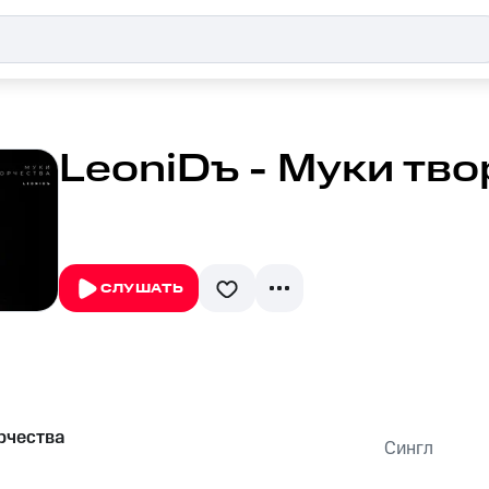
LeoniDъ - Муки тв
СЛУШАТЬ
рчества
Сингл