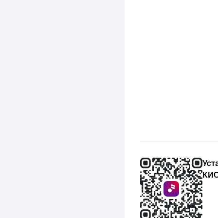
Уст
КИО