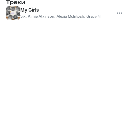
Треки
My Girls
Six
,
Aimie Atkinson
,
Alexia McIntosh
,
Grace Mouat
,
Millie O’Co