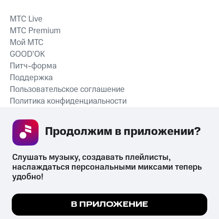
MTС Live
MTС Premium
Мой МТС
GOOD’OK
Питч-форма
Поддержка
Пользовательское соглашение
Политика конфиденциальности
Рекомендательные технологии
Продолжим в приложении? 
СКАЧАТЬ ПРИЛОЖЕНИЕ
Слушать музыку, создавать плейлисты, 
наслаждаться персональными миксами теперь 
удобно!
Незаконное потребление наркотических средств,
психотропных веществ, их аналогов причиняет вред здоровью,
Мы используем куки, чтобы на сайте все
В ПРИЛОЖЕНИЕ
их незаконный оборот запрещён и влечёт установленную
работало.
Подробнее
законодательством ответственность.