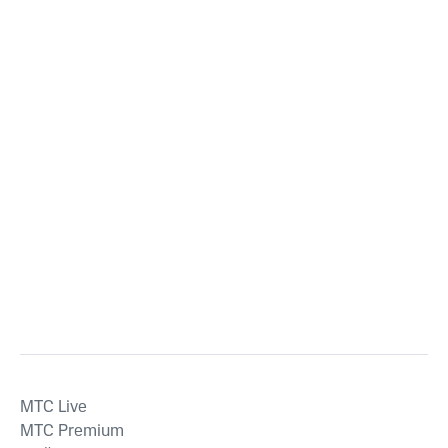
MTС Live
MTС Premium