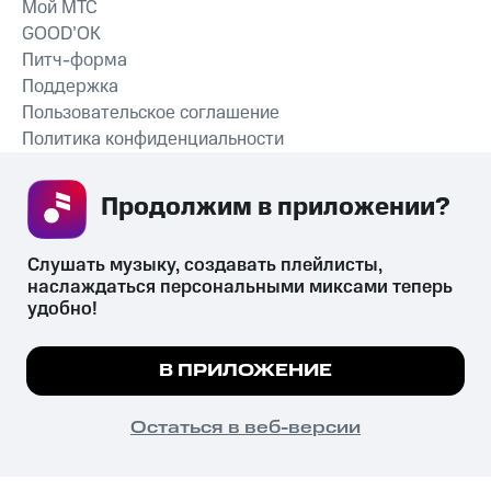
Мой МТС
GOOD’OK
Питч-форма
Поддержка
Пользовательское соглашение
Политика конфиденциальности
Рекомендательные технологии
Продолжим в приложении? 
СКАЧАТЬ ПРИЛОЖЕНИЕ
Слушать музыку, создавать плейлисты, 
наслаждаться персональными миксами теперь 
удобно!
Незаконное потребление наркотических средств,
психотропных веществ, их аналогов причиняет вред здоровью,
Мы используем куки, чтобы на сайте все
В ПРИЛОЖЕНИЕ
их незаконный оборот запрещён и влечёт установленную
работало.
Подробнее
законодательством ответственность.
© 2026 ООО «КИОН».
ПОНЯТНО
Остаться в веб-версии
Все права защищены
18+
Главная
В приложение
Избранное