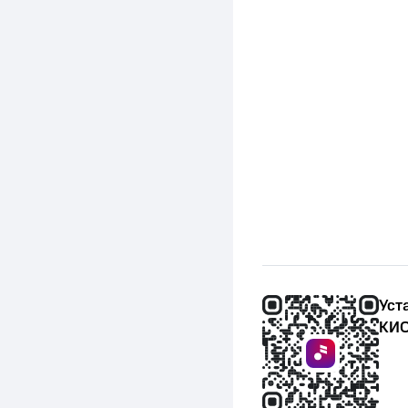
Уст
КИО