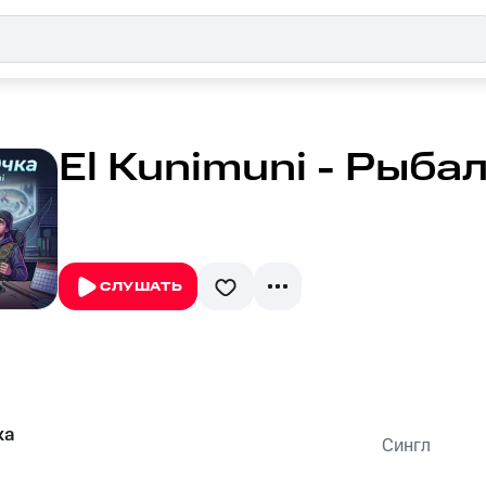
El Kunimuni - Рыба
СЛУШАТЬ
ка
Сингл