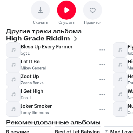
Скачать
Слушать
Нравится
Другие треки альбома
High Grade Riddim
Bless Up Every Farmer
Fl
Sgt D
Ju
Let It Be
Hi
Mikey General
Ma
Zoot Up
He
Zeena Banks
To
I Get High
Wa
Dan-I
Ne
Joker Smoker
N
Leroy Simmons
Co
Рекомендованные альбомы
В режиме
Best of Let Babylon
Mad Love