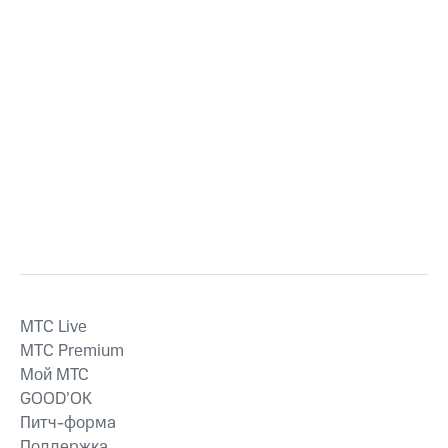
MTС Live
MTС Premium
Мой МТС
GOOD’OK
Питч-форма
Поддержка