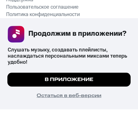
Пользовательское соглашение
Политика конфиденциальности
Рекомендательные технологии
Продолжим в приложении? 
СКАЧАТЬ ПРИЛОЖЕНИЕ
Слушать музыку, создавать плейлисты, 
наслаждаться персональными миксами теперь 
удобно!
Незаконное потребление наркотических средств,
психотропных веществ, их аналогов причиняет вред здоровью,
Мы используем куки, чтобы на сайте все
В ПРИЛОЖЕНИЕ
их незаконный оборот запрещён и влечёт установленную
работало.
Подробнее
законодательством ответственность.
© 2026 ООО «КИОН».
ПОНЯТНО
Остаться в веб-версии
Все права защищены
18+
Главная
В приложение
Избранное