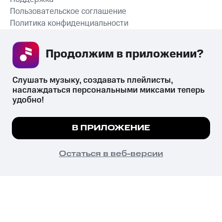
Пользовательское соглашение
Политика конфиденциальности
Рекомендательные технологии
Продолжим в приложении? 
СКАЧАТЬ ПРИЛОЖЕНИЕ
Слушать музыку, создавать плейлисты, 
наслаждаться персональными миксами теперь 
удобно!
Незаконное потребление наркотических средств,
психотропных веществ, их аналогов причиняет вред здоровью,
Мы используем куки, чтобы на сайте все
В ПРИЛОЖЕНИЕ
их незаконный оборот запрещён и влечёт установленную
работало.
Подробнее
законодательством ответственность.
© 2026 ООО «КИОН».
ПОНЯТНО
Остаться в веб-версии
Все права защищены
18+
Главная
В приложение
Избранное