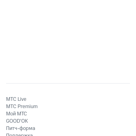
MTС Live
MTС Premium
Мой МТС
GOOD’OK
Питч-форма
Поддержка