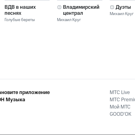
ВДВ в наших
Владимирский
Дуэты
песнях
централ
Михаил Круг
Голубые береты
Михаил Круг
ановите приложение
MTС Live
Н Музыка
MTС Prem
Мой МТС
GOOD’OK