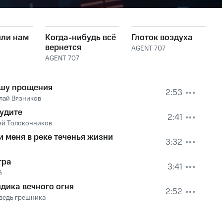
или нам
Когда-нибудь всё
Глоток воздуха
вернется
AGENT 707
AGENT 707
шу прощения
2:53
лай Вязников
будите
2:41
ей Толоконников
и меня в реке теченья жизни
3:32
тра
3:41
й
здика вечного огня
2:52
ведь грешника