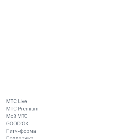
MTС Live
MTС Premium
Мой МТС
GOOD’OK
Питч-форма
Поддержка