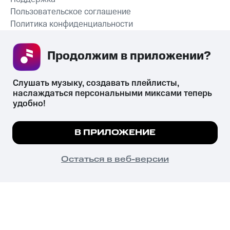
Пользовательское соглашение
Политика конфиденциальности
Рекомендательные технологии
Продолжим в приложении? 
СКАЧАТЬ ПРИЛОЖЕНИЕ
Слушать музыку, создавать плейлисты, 
наслаждаться персональными миксами теперь 
удобно!
Незаконное потребление наркотических средств,
психотропных веществ, их аналогов причиняет вред здоровью,
Мы используем куки, чтобы на сайте все
В ПРИЛОЖЕНИЕ
их незаконный оборот запрещён и влечёт установленную
работало.
Подробнее
законодательством ответственность.
© 2026 ООО «КИОН».
ПОНЯТНО
Остаться в веб-версии
Все права защищены
18+
Главная
В приложение
Избранное