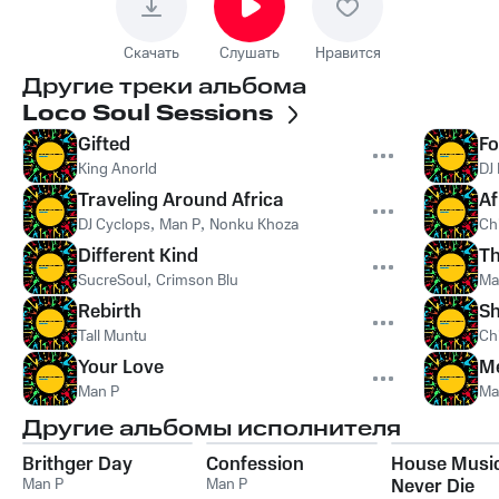
Скачать
Слушать
Нравится
Другие треки альбома
Loco Soul Sessions
Gifted
Fo
King Anorld
DJ
Traveling Around Africa
Af
DJ Cyclops
,
Man P
,
Nonku Khoza
Chi
Different Kind
T
SucreSoul
,
Crimson Blu
Ma
Rebirth
S
Tall Muntu
Chi
Your Love
M
Man P
Ma
Другие альбомы исполнителя
Brithger Day
Confession
House Music
Man P
Man P
Never Die