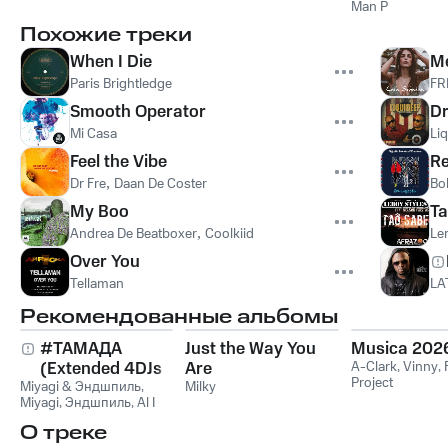
Man P
Похожие треки
When I Die
Me
Paris Brightledge
FR
Smooth Operator
D
Mi Casa
Li
Feel the Vibe
R
Dr Fre
,
Daan De Coster
Bo
My Boo
Ta
Andrea De Beatboxer
,
Coolkiid
Le
Over You
Tellaman
LA
Рекомендованные альбомы
#ТАМАДА
Just the Way You
Musica 202
(Extended 4DJs
Are
A-Clark
,
Vinny
,
Project
Miyagi & Эндшпиль
Pack)
,
Milky
Miyagi
,
Эндшпиль
,
Al I
Bo
,
Wooshendoo
О треке