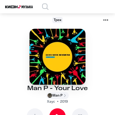
Трек
Man P - Your Love
Man P
Хаус
2019