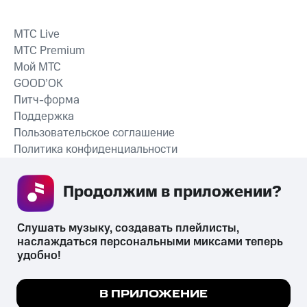
MTС Live
MTС Premium
Мой МТС
GOOD’OK
Питч-форма
Поддержка
Пользовательское соглашение
Политика конфиденциальности
Рекомендательные технологии
Продолжим в приложении? 
СКАЧАТЬ ПРИЛОЖЕНИЕ
Слушать музыку, создавать плейлисты, 
наслаждаться персональными миксами теперь 
удобно!
Незаконное потребление наркотических средств,
психотропных веществ, их аналогов причиняет вред здоровью,
Мы используем куки, чтобы на сайте все
В ПРИЛОЖЕНИЕ
их незаконный оборот запрещён и влечёт установленную
работало.
Подробнее