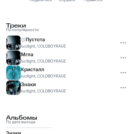
Поделиться
Слушать
Нравится
Треки
По популярности
Пустота
lucilight
,
COLDBOYRAGE
Мгла
lucilight
,
COLDBOYRAGE
Кристалл
lucilight
,
COLDBOYRAGE
Знаки
lucilight
,
COLDBOYRAGE
Альбомы
По дате выхода
Знаки