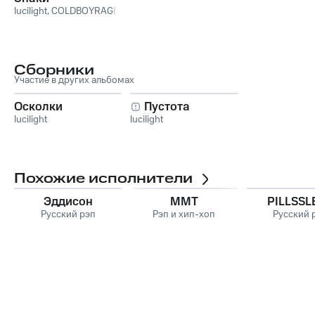
lucilight
,
COLDBOYRAGE
Сборники
Участие в других альбомах
Осколки
Пустота
lucilight
lucilight
Похожие исполнители
Эддисон
ММТ
PILLSSL
Русский рэп
Рэп и хип-хоп
Русский 