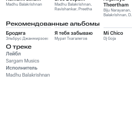
Madhu Balakrishnan
Madhu Balakrishnan
,
Theertham
Ravishankar
,
Preetha
Biju Narayanan
,
Balakrishnan
,
D.
Sivaprasad
Рекомендованные альбомы
Бродяга
Я тебя забываю
Mi Chico
Эльбрус Джанмирзоев
Мурат Тхагалегов
Dj Goja
О треке
Лейбл
Sargam Musics
Исполнитель
Madhu Balakrishnan