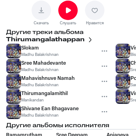
Скачать
Слушать
Нравится
Другие треки альбома
Thirumangalathappan
Slokam
Vi
Madhu Balakrishnan
Bi
Sree Mahadevante
Ch
Madhu Balakrishnan
Sr
Mahavishnuve Namah
Po
Madhu Balakrishnan
Sa
Thirumangalamithil
Vi
Manikandan
Sr
Shivane Ean Bhagavane
Madhu Balakrishnan
Другие альбомы исполнителя
Ramamrutham
Sree Deepam
Anjaneya