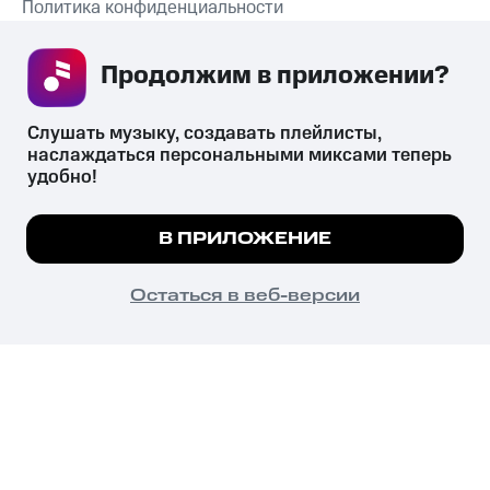
Политика конфиденциальности
Рекомендательные технологии
Продолжим в приложении? 
СКАЧАТЬ ПРИЛОЖЕНИЕ
Слушать музыку, создавать плейлисты, 
наслаждаться персональными миксами теперь 
удобно!
Незаконное потребление наркотических средств,
психотропных веществ, их аналогов причиняет вред здоровью,
Мы используем куки, чтобы на сайте все
В ПРИЛОЖЕНИЕ
их незаконный оборот запрещён и влечёт установленную
работало.
Подробнее
законодательством ответственность.
© 2026 ООО «КИОН».
ПОНЯТНО
Остаться в веб-версии
Все права защищены
18+
Главная
В приложение
Избранное