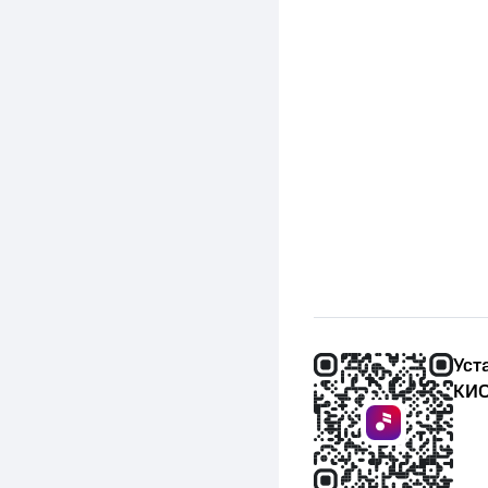
Уст
КИО