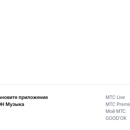
ановите приложение
MTС Live
Н Музыка
MTС Prem
Мой МТС
GOOD’OK