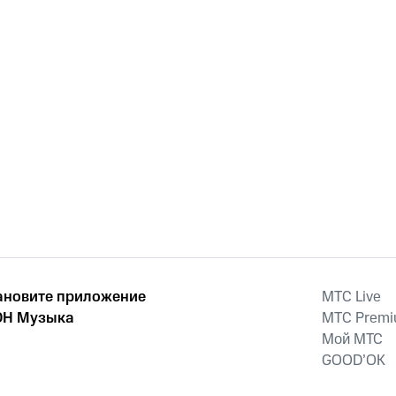
ановите приложение
MTС Live
Н Музыка
MTС Prem
Мой МТС
GOOD’OK