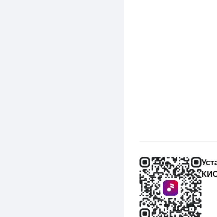
Уст
КИО