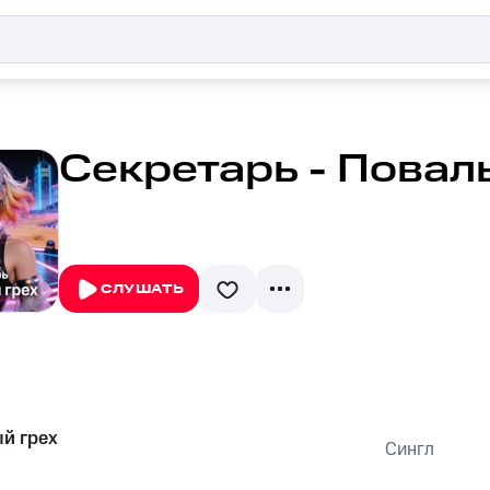
Секретарь - Повал
СЛУШАТЬ
й грех
Сингл