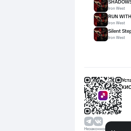
SHADOWS
Iron West
RUN WITH
Iron West
Silent Ste
Iron West
Уст
КИО
Незаконное потребление 