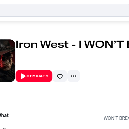
Iron West - I WON’
СЛУШАТЬ
What
I WON’T BRE