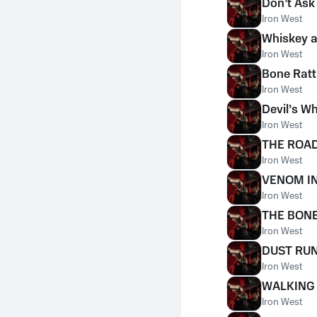
Don’t Ask
Iron West
Whiskey a
Iron West
Bone Ratt
Iron West
Devil’s W
Iron West
THE ROA
Iron West
VENOM IN
Iron West
THE BON
Iron West
DUST RU
Iron West
WALKING
Iron West