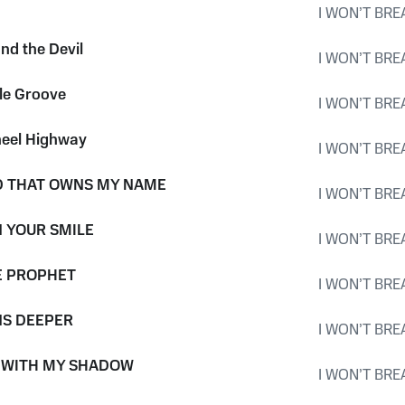
I WON’T BRE
nd the Devil
I WON’T BRE
le Groove
I WON’T BRE
heel Highway
I WON’T BRE
D THAT OWNS MY NAME
I WON’T BRE
 YOUR SMILE
I WON’T BRE
E PROPHET
I WON’T BRE
NS DEEPER
I WON’T BRE
 WITH MY SHADOW
I WON’T BRE