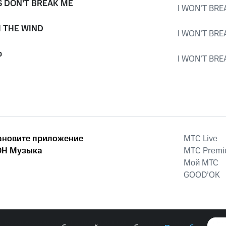
 DON’T BREAK ME
I WON’T BRE
 THE WIND
I WON’T BRE
p
I WON’T BRE
ановите приложение
MTС Live
Н Музыка
MTС Prem
Мой МТС
GOOD’OK
наркотических средств, психотропных веществ, их аналогов причиня