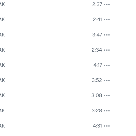
AK
2:37
AK
2:41
AK
3:47
AK
2:34
AK
4:17
AK
3:52
AK
3:08
AK
3:28
AK
4:31