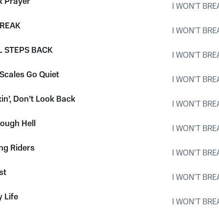
k Prayer
I WON’T BRE
BREAK
I WON’T BRE
L STEPS BACK
I WON’T BRE
Scales Go Quiet
I WON’T BRE
in’, Don’t Look Back
I WON’T BRE
rough Hell
I WON’T BRE
ng Riders
I WON’T BRE
st
I WON’T BRE
 Life
I WON’T BRE