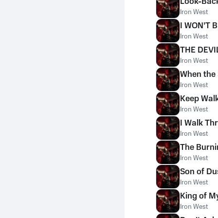
Look-Bac
Iron West
I WON’T 
Iron West
THE DEVI
Iron West
When the 
Iron West
Keep Walk
Iron West
I Walk Th
Iron West
The Burni
Iron West
Son of Du
Iron West
King of My
Iron West