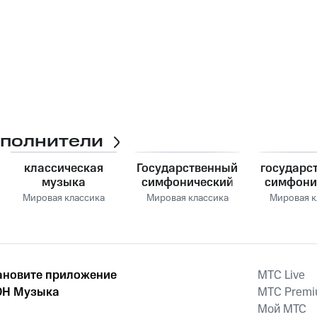
сполнители
классическая
Государственный
государс
музыка
симфонический
симфони
оркестр СССР
оркест
Мировая классика
Мировая классика
Мировая к
ановите приложение
MTС Live
Н Музыка
MTС Prem
Мой МТС