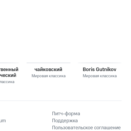
твенный
чайковский
Boris Gutnikov
ческий
Мировая классика
Мировая классика
р ссср
лассика
Питч-форма
ium
Поддержка
Пользовательское соглашение