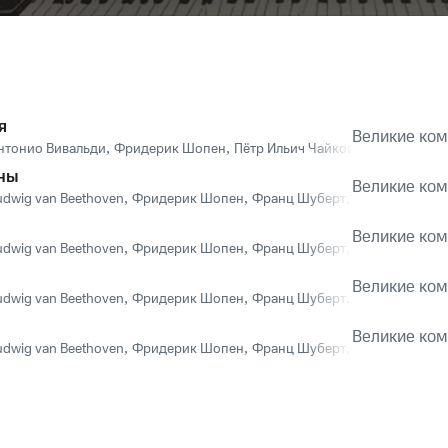
я
Великие ко
нтонио Вивальди
,
Фридерик Шопен
,
Пётр Ильич Чайковский
,
Вольфга
ны
Великие ко
udwig van Beethoven
,
Фридерик Шопен
,
Франц Шуберт
,
Vivaldi String 
Великие ко
udwig van Beethoven
,
Фридерик Шопен
,
Франц Шуберт
,
Vivaldi String 
Великие ко
udwig van Beethoven
,
Фридерик Шопен
,
Франц Шуберт
,
Vivaldi String 
Великие ко
udwig van Beethoven
,
Фридерик Шопен
,
Франц Шуберт
,
Vivaldi String 