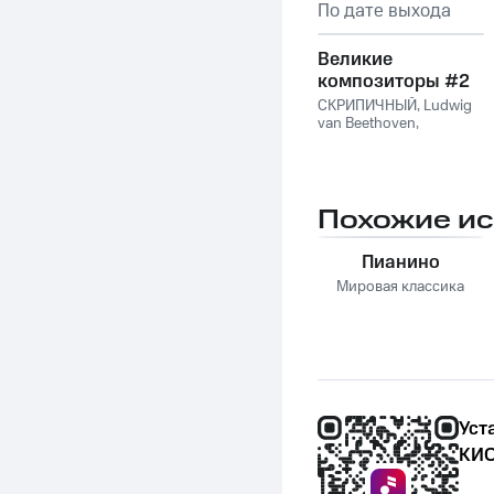
По дате выхода
Великие
композиторы #2
СКРИПИЧНЫЙ
,
Ludwig
van Beethoven
,
Фридерик Шопен
,
Франц Шуберт
,
Vivaldi
String Orchestra
,
Антонио Вивальди
Похожие и
Пианино
Мировая классика
Уст
КИО