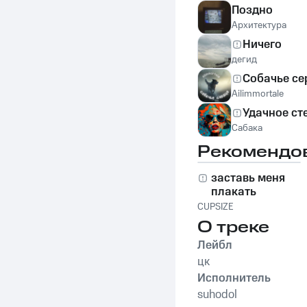
Поздно
Архитектура
Ничего
дегид
Собачье се
Ailimmortale
Удачное ст
Сабака
Рекомендо
заставь меня
плакать
CUPSIZE
О треке
Лейбл
цк
Исполнитель
suhodol