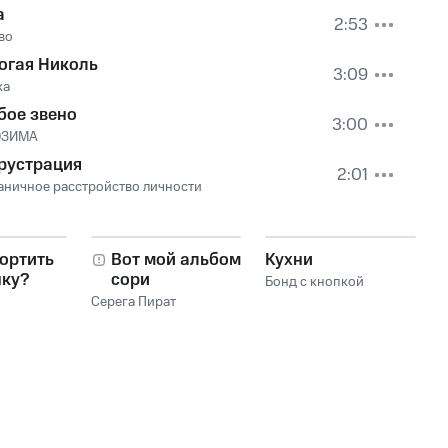
а
2:53
во
огая Николь
3:09
ка
бое звено
3:00
DЗИМА
рустрация
2:01
аничное расстройство личности
ортить
Вот мой альбом,
Кухни
нку?
сори
Бонд с кнопкой
Серега Пират