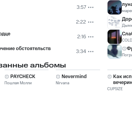
лун
3:57
маре
Дор
2:22
Дым
рдце
Сла
2:16
COL
ечение обстоятельств
Ф
3:34
Погр
ванные альбомы
PAYCHECK
Nevermind
Как исп
вечери
Пошлая Молли
Nirvana
CUPSIZE