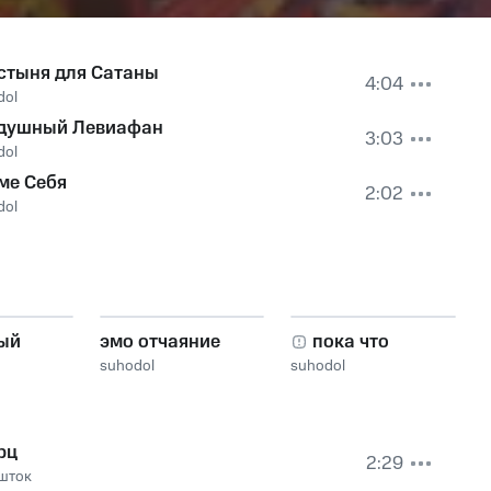
стыня для Сатаны
4:04
dol
душный Левиафан
3:03
dol
ме Себя
2:02
dol
ый
эмо отчаяние
пока что
suhodol
suhodol
рц
2:29
шток