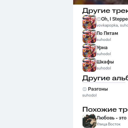
Другие тре
Oh, I Steppe
vovkapopka
,
suh
По Пятам
suhodol
Урна
suhodol
Шкафы
suhodol
Другие аль
Разгоны
suhodol
Похожие тр
Любовь - это
Улица Восток