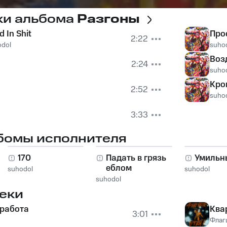
ки альбома
Разгоны
d In Shit
Про
2:22
odol
suho
Воз
2:24
suho
Кро
2:52
suho
3:33
бомы исполнителя
170
Падать в грязь
Умильн
еблом
suhodol
suhodol
suhodol
еки
 работа
Ква
3:01
Флаг