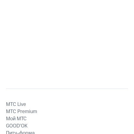
MTС Live
MTС Premium
Мой МТС
GOOD’OK
Питч-форма