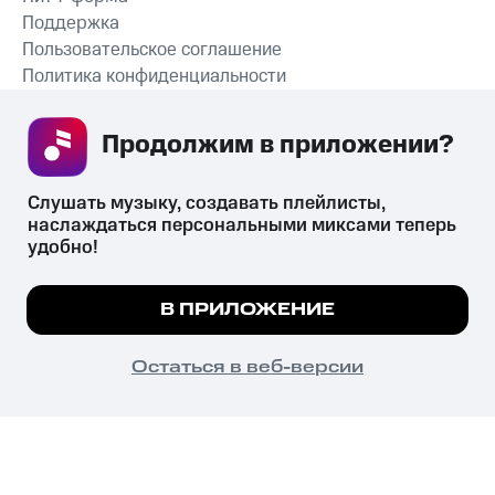
Поддержка
Пользовательское соглашение
Политика конфиденциальности
Рекомендательные технологии
Продолжим в приложении? 
СКАЧАТЬ ПРИЛОЖЕНИЕ
Слушать музыку, создавать плейлисты, 
наслаждаться персональными миксами теперь 
удобно!
Незаконное потребление наркотических средств,
психотропных веществ, их аналогов причиняет вред здоровью,
Мы используем куки, чтобы на сайте все
В ПРИЛОЖЕНИЕ
их незаконный оборот запрещён и влечёт установленную
работало.
Подробнее
законодательством ответственность.
© 2026 ООО «КИОН».
ПОНЯТНО
Остаться в веб-версии
Все права защищены
18+
Главная
В приложение
Избранное