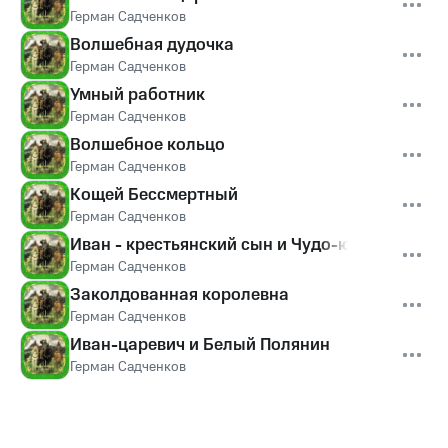
Герман Садченков
Волшебная дудочка
Герман Садченков
Умный работник
Герман Садченков
Волшебное кольцо
Герман Садченков
Кощей Бессмертный
Герман Садченков
Иван - крестьянский сын и Чудо-юдо
Герман Садченков
Заколдованная королевна
Герман Садченков
Иван-царевич и Белый Полянин
Герман Садченков