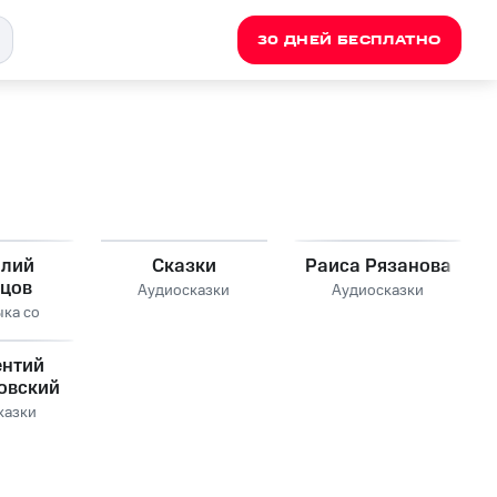
30 ДНЕЙ БЕСПЛАТНО
олий
Сказки
Раиса Рязанова
ецов
Аудиосказки
Аудиосказки
ыка со
ентий
овский
казки