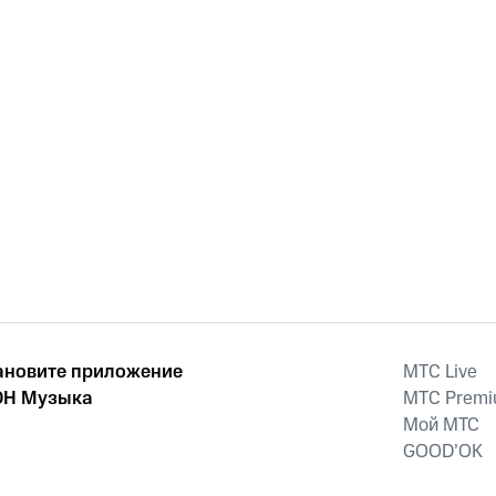
ановите приложение
MTС Live
Н Музыка
MTС Prem
Мой МТС
GOOD’OK