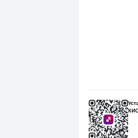
Уст
КИО