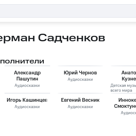
ерман Садченков
сполнители
Александр
Юрий Чернов
Анат
Пашутин
Кузн
Аудиосказки
Аудиосказки
Детская муз
всего мира
Игорь Кашинцев
Евгений Весник
Иннок
Смоктун
Аудиосказки
Аудиосказки
Аудиос