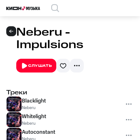
Neberu -
Impulsions
СЛУШАТЬ
Треки
Blacklight
Neberu
Whitelight
Neberu
Autoconstant
Neberu