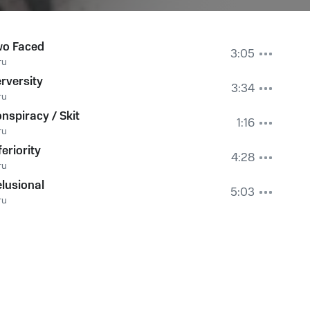
wo Faced
3:05
ru
rversity
3:34
ru
nspiracy / Skit
1:16
ru
feriority
4:28
ru
lusional
5:03
ru