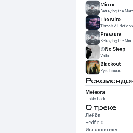
Mirror
Betraying the Mart
The Mire
Thrash All Nations
Pressure
Betraying the Mart
No Sleep
Vatic
Blackout
Pyrokinesis
Рекомендо
Meteora
Linkin Park
О треке
Лейбл
Redfield
Исполнитель