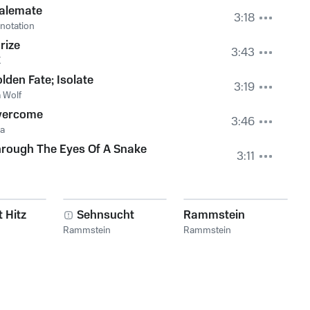
alemate
3:18
notation
rize
3:43
X
lden Fate; Isolate
3:19
 Wolf
vercome
3:46
na
rough The Eyes Of A Snake
3:11
 Hitz
Sehnsucht
Rammstein
Rammstein
Rammstein