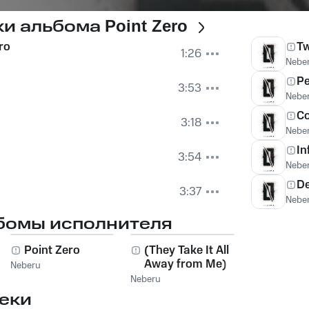
ки альбома
Point Zero
ro
T
1:26
Nebe
Pe
3:53
Nebe
Co
3:18
Nebe
In
3:54
Nebe
De
3:37
Nebe
бомы исполнителя
Point Zero
(They Take It All
Away from Me)
Neberu
Inferiority
Neberu
еки