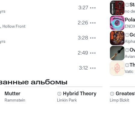
St
3:27
yrs
no de
Pola
2:26
,
Hollow Front
ENO
Go
3:28
yrs
Alpha
O
2:49
Avia
Th
3:12
Vatic
ванные альбомы
Mutter
Hybrid Theory
Greatest
Rammstein
Linkin Park
Limp Bizkit