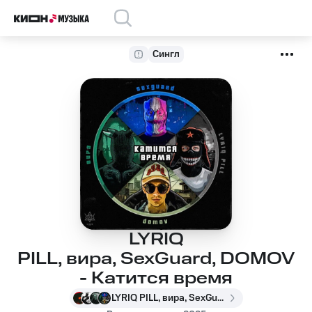
Сингл
LYRIQ
PILL, вира, SexGuard, DOMOV
- Катится время
LYRIQ PILL, вира, SexGuard, DOMOV