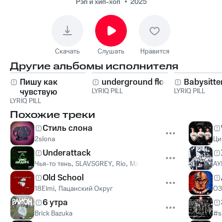
Рэп и хип-хоп
2025
Скачать
Слушать
Нравится
Другие альбомы исполнителя
Пишу как
underground flow
Babysitte
чувствую
LYRIQ PILL
LYRIQ PILL
LYRIQ PILL
Похожие треки
Стиль слона
2slona
Ци
Underattack
Чья-то тень
,
SLAVSGREY
,
Rio
,
Мастер Сливаться
АУ
Old School
18Elmi
,
Пацанский Округ
ОЗ
6 утра
Brick Bazuka
#s