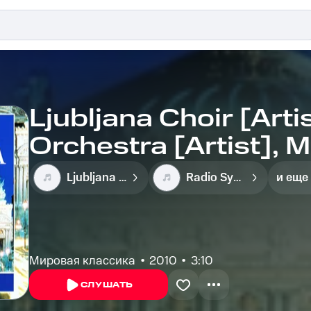
Ljubljana Choir [Art
Orchestra [Artist], 
[Conductor], Radio
Ljubljana Choir [Artist], Radio Symphony Orchestra [Artist], Marko Munih [Conductor]
Radio Symphony Orchestra [Artist]
и еще
[Artist], Ljubljana Ch
Munih [Conductor] -
Мировая классика
2010
3:10
СЛУШАТЬ