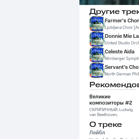
Другие тре
Farmer's Cho
Ljubljana Choir [
Donnie Mie La 
United Studio Orch
Celeste Aida
Nirnberger Sympho
Servant's Cho
North German Phil
Рекомендо
Великие
композиторы #2
СКРИПИЧНЫЙ
,
Ludwig
van Beethoven
,
Фридерик Шопен
,
О треке
Франц Шуберт
,
Vivaldi
String Orchestra
,
Лейбл
Антонио Вивальди