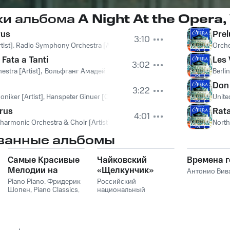
ки альбома
A Night At the Opera, V
rus
Pre
3:10
Artist], Radio Symphony Orchestra [Artist], Marko Munih [Conductor]
,
Radio
Orche
Fata a Tanti
Les 
3:02
estra [Artist]
,
Вольфганг Амадей Моцарт
Berli
Don 
3:22
niker [Artist], Hanspeter Ginuer [Conductor]
,
Nirnberger Symphoniker [Ar
Unite
rus
Rat
4:01
harmonic Orchestra & Choir [Artist], Walter Langer [Conductor]
,
North Ger
North
ванные альбомы
Самые Красивые
Чайковский
Времена г
Мелодии на
«Щелкунчик»
Антонио Вив
Пианино
Piano Piano
,
Фридерик
Российский
Шопен
,
Piano Classics
,
национальный
Пианино
молодежный
симфонический
оркестр