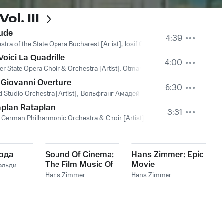
ol. III
lude
4:39
 Symphony Orchestra [Artist]
stra of the State Opera Bucharest [Artist], Josif Conta [Conductor]
,
Ljubljana Choir [Artist]
,
Marko Munih [Cond
,
Josif C
Voici La Quadrille
4:00
ner State Opera Choir & Orchestra [Artist], Otmar Suilher [Conductor]
,
Otma
Giovanni Overture
6:30
tist]
d Studio Orchestra [Artist]
,
Hanspeter Ginuer [Conductor]
,
Вольфганг Амадей Моцарт
aplan Rataplan
3:31
man Philharmonic Orchestra & Choir [Artist]
 German Philharmonic Orchestra & Choir [Artist], Walter Langer [Conducto
,
Walter Langer [Conductor]
,
ода
Sound Of Cinema:
Hans Zimmer: Epic
The Film Music Of
Movie
альди
Hans Zimmer
Soundtracks
Hans Zimmer
Hans Zimmer