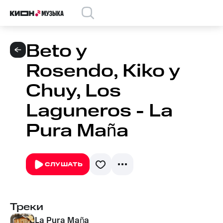
Beto y
Rosendo, Kiko y
Chuy, Los
Laguneros - La
Pura Maña
СЛУШАТЬ
Треки
La Pura Maña