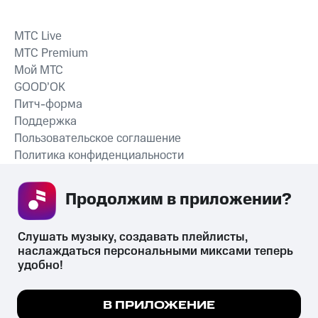
MTС Live
MTС Premium
Мой МТС
GOOD’OK
Питч-форма
Поддержка
Пользовательское соглашение
Политика конфиденциальности
Рекомендательные технологии
Продолжим в приложении? 
СКАЧАТЬ ПРИЛОЖЕНИЕ
Слушать музыку, создавать плейлисты, 
наслаждаться персональными миксами теперь 
удобно!
Незаконное потребление наркотических средств,
психотропных веществ, их аналогов причиняет вред здоровью,
Мы используем куки, чтобы на сайте все
В ПРИЛОЖЕНИЕ
их незаконный оборот запрещён и влечёт установленную
работало.
Подробнее