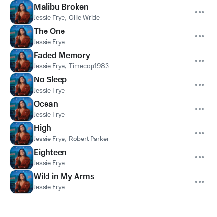
Malibu Broken
Jessie Frye
,
Ollie Wride
The One
Jessie Frye
Faded Memory
Jessie Frye
,
Timecop1983
No Sleep
Jessie Frye
Ocean
Jessie Frye
High
Jessie Frye
,
Robert Parker
Eighteen
Jessie Frye
Wild in My Arms
Jessie Frye