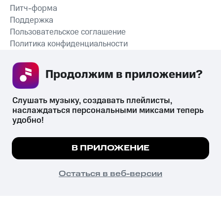
Питч-форма
Поддержка
Пользовательское соглашение
Политика конфиденциальности
Рекомендательные технологии
Продолжим в приложении? 
СКАЧАТЬ ПРИЛОЖЕНИЕ
Слушать музыку, создавать плейлисты, 
наслаждаться персональными миксами теперь 
удобно!
Незаконное потребление наркотических средств,
психотропных веществ, их аналогов причиняет вред здоровью,
Мы используем куки, чтобы на сайте все
В ПРИЛОЖЕНИЕ
их незаконный оборот запрещён и влечёт установленную
работало.
Подробнее
законодательством ответственность.
© 2026 ООО «КИОН».
ПОНЯТНО
Остаться в веб-версии
Все права защищены
18+
Главная
В приложение
Избранное