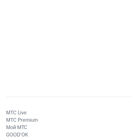
MTС Live
MTС Premium
Мой МТС
GOOD’OK